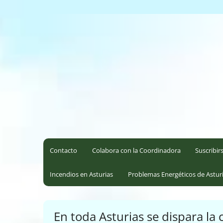
Saltar
al
Coordinadora Ecoloxista d
contenido
Contacto
Colabora con la Coordinadora
Suscribir
Incendios en Asturias
Problemas Energéticos de Astur
En toda Asturias se dispara l