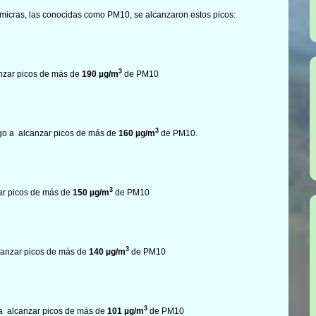
 micras, las conocidas como PM10, se alcanzaron estos picos:
3
nzar picos de más de
190
µg/m
de PM10
3
ego a alcanzar picos de más de
160
µg/m
de PM10.
3
ar picos de más de
150
µg/m
de PM10
3
canzar picos de más de
140
µg/m
de PM10
3
a alcanzar picos de más de
101
µg/m
de PM10