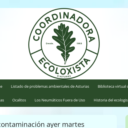
'Asturies
se
Listado de problemas ambientales de Asturias
Biblioteca virtua
ias
Ocalitos
Los Neumáticos Fuera de Uso
Historia del ecologi
a contaminación ayer martes