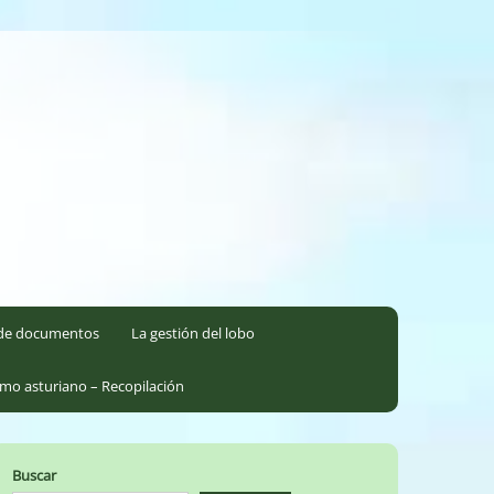
l de documentos
La gestión del lobo
smo asturiano – Recopilación
Buscar