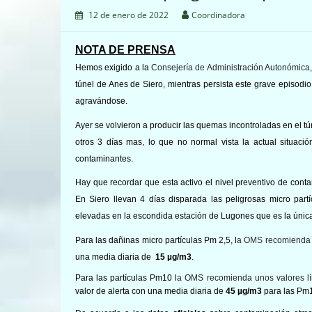
12 de enero de 2022
Coordinadora
NOTA DE PRENSA
Hemos
exigido a la
Consejería de Administración Autonómica
túnel de Anes de Siero, mientras persista este grave
episodi
agravándose.
Ayer se volvieron a producir las quemas incontroladas en el 
otros 3 días mas, lo que no normal vista la actual situaci
contaminantes.
Hay que recordar que esta activo el nivel preventivo de cont
En Siero llevan 4 días disparada
las peligrosas micro par
elevadas en
la escondida estación de Lugones que es la única
Para las dañinas micro partículas Pm 2,5, l
a OMS recomienda u
una media diaria de
15
µg/m3
.
Para las partículas Pm10 l
a OMS recomienda unos valores lí
valor de alerta con una media diaria de
45
µg/m3
para las Pm