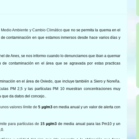
, Medio Ambiente y Cambio Climático
que no se permita la quema en el
o de contaminación en que estamos inmersos
desde hace varios días
y
túnel de Anes, se nos informo cuando lo denunciamos que iban a quemar
ón de contaminación en el área
que se agravada por estas practicas
aminación en el área de Oviedo, que incluye también a Siero y Noreña.
tículas PM 2,5
y las partículas PM 10
muestran concentraciones muy
 que da datos del concejo..
nos valores límite de
5
µg/m3
en media anual y un valor de alerta con
mite para partículas de
15
µg/m3
de media anual para las Pm10 y un
10.