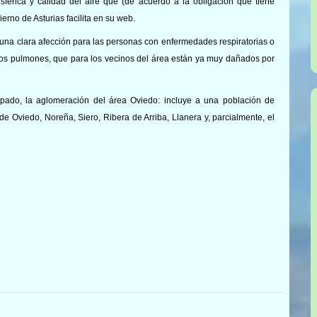
férica y calidad del aire que (de acuerdo a la obligación que tiene
erno de Asturias facilita en su web.
una clara afección para las personas con enfermedades respiratorias o
 los pulmones, que para los vecinos del área están ya muy dañados por
cipado, la aglomeración del área Oviedo: incluye a una población de
e Oviedo, Noreña, Siero, Ribera de Arriba, Llanera y, parcialmente, el