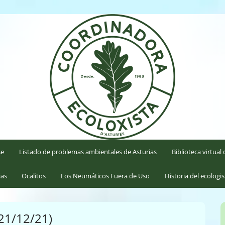
'Asturies
se
Listado de problemas ambientales de Asturias
Biblioteca virtua
ias
Ocalitos
Los Neumáticos Fuera de Uso
Historia del ecologi
(21/12/21)