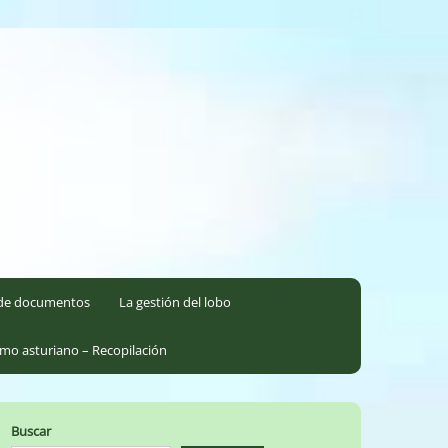
l de documentos
La gestión del lobo
smo asturiano – Recopilación
Buscar