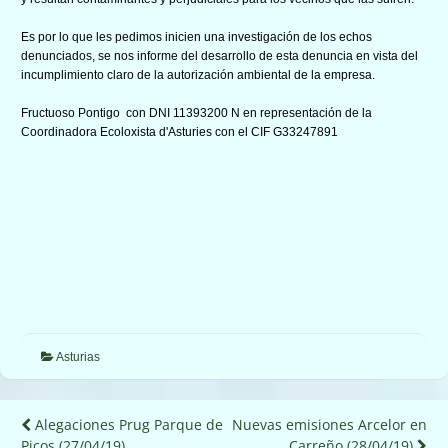
Es por lo que les pedimos inicien una investigación de los echos
denunciados, se nos informe del desarrollo de esta denuncia en vista del
incumplimiento claro de la autorización ambiental de la empresa.
Fructuoso Pontigo con DNI 11393200 N en representación de la
Coordinadora Ecoloxista d'Asturies con el CIF G33247891
Asturias
Navegación
Alegaciones Prug Parque de
Nuevas emisiones Arcelor en
Picos (27/04/19)
Carreño (28/04/19)