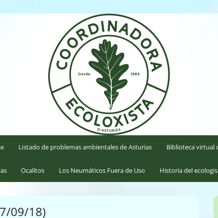
'Asturies
se
Listado de problemas ambientales de Asturias
Biblioteca virtua
ias
Ocalitos
Los Neumáticos Fuera de Uso
Historia del ecologi
27/09/18)