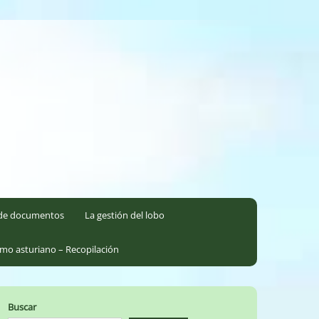
l de documentos
La gestión del lobo
smo asturiano – Recopilación
Buscar