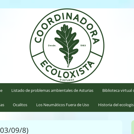
'Asturies
se
Listado de problemas ambientales de Asturias
Biblioteca virtua
ias
Ocalitos
Los Neumáticos Fuera de Uso
Historia del ecologi
(03/09/8)