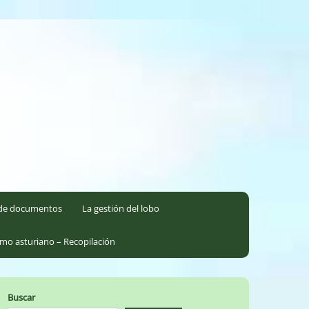
l de documentos
La gestión del lobo
smo asturiano – Recopilación
Buscar