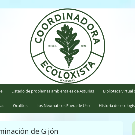
'Asturies
se
Listado de problemas ambientales de Asturias
Biblioteca virtua
ias
Ocalitos
Los Neumáticos Fuera de Uso
Historia del ecologi
aminación de Gijón