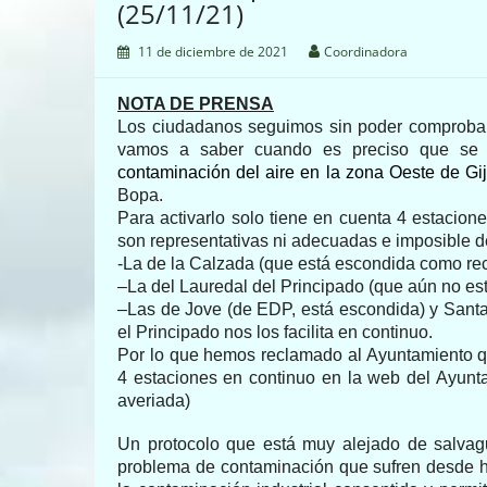
(25/11/21)
11 de diciembre de 2021
Coordinadora
NOTA DE PRENSA
Los ciudadanos seguimos sin poder comprobar
vamos a saber cuando es preciso que se 
contaminación del aire en la zona Oeste de Gi
Bopa.
Para activarlo s
olo tiene en cuenta
4
estacion
son representativas ni adecuadas e imposible 
-L
a de la Calzada
(que está escondida como rec
–
L
a del Lauredal
del Principado
(que aún no es
–
L
a
s
de Jove
(de EDP, está escondida)
y Sant
el Principado nos los facilita en continuo.
Por lo que hemos reclamado al Ayuntamiento q
4 estaciones en continuo en la web del Ayun
averiada)
Un protocolo que está muy alejado de salvagu
problema de contaminación que sufren desde h