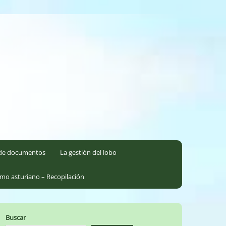
l de documentos
La gestión del lobo
smo asturiano – Recopilación
Buscar