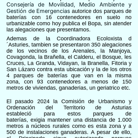
Consejería de Movilidad, Medio Ambiente y
Gestión de Emergencias
autorice dos parques de
baterías con 16 contenedores en
suelo
no
urbanizable
como hoy publica el Bopa,
sin atender
las alegaciones que presentamos.
Ademas de
la
Coordinadora Ecoloxista d
´Asturies,
tambien se presentaron 350 alegaciones
de los
vecinos
de los Arenales, la Manjoya,
Covagonda, la Brañella, el Calderu, el Bosque, les
Cruces, La Granda, Vidayan, la Branella, Fitoria y
San Lázaro
contra
esta
ubicación
y la de los otros
4
parque
s de baterías que van en la misma
zona,
con
93
contenedores a
menos
de 1
5
0
metros de viviendas, ganaderias, un geriatrico etc.
El pasado
2024
l
a Comisión de Urbanismo y
Ordenación del Territorio de Asturias
establec
ió
para estos parques
de
baterías
,
e
xig
ia
mantener una distancia de 1.000
metros a n
ú
cleos rurales
como es esta zona
y a
500 de instalaciones ganaderas.
A
pesar de ello,