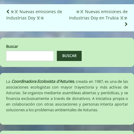
Navegación
☣️☠️ Nuevas emisiones de
☣️☠️ Nuevas emisiones de
Industrias Doy ☠️☣️
Industrias Doy en Trubia ☠️☣️
de
entradas
Buscar
BUSCAR
La
Coordinadora Ecoloxista d'Asturies
, creada en 1987, es una de las
asociaciones ecologistas con mayor trayectoria y más activas de
Asturias. Se organiza mediante asambleas abiertas y periódicas, y se
financia exclusivamente a través de donativos. A iniciativa propia o
en colaboración con otras asociaciones y personas intenta aportar
soluciones a los problemas ambientales de Asturias.