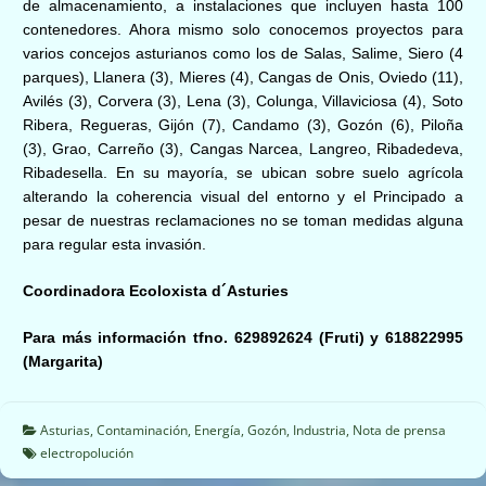
de almacenamiento, a instalaciones que incluyen hasta 100
contenedores. Ahora mismo solo conocemos proyectos para
varios concejos asturianos como los de Salas, Salime, Siero (4
parques), Llanera (3), Mieres (4), Cangas de Onis, Oviedo (11),
Avilés (3), Corvera (3), Lena (3), Colunga, Villaviciosa (4), Soto
Ribera, Regueras, Gijón (7), Candamo (3), Gozón (6), Piloña
(3), Grao, Carreño (3), Cangas Narcea, Langreo, Ribadedeva,
Ribadesella. En su mayoría, se ubican sobre suelo agrícola
alterando la coherencia visual del entorno y el Principado a
pesar de nuestras reclamaciones no se toman medidas alguna
para regular esta invasión.
Coordinadora Ecoloxista d´Asturies
Para más información tfno. 629892624 (Fruti) y 618822995
(Margarita)
Asturias
,
Contaminación
,
Energía
,
Gozón
,
Industria
,
Nota de prensa
electropolución