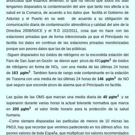
anunciada que estamos teniendo, lo que ha hecho que todos los días
tengamos disparados la contaminación del aire que tanto nos afecta a la
salud en la Comarca, de acuerdo a los datos que
facilita el Gobierno de
Asturias y el Puerto en su web
de acuerdo a su obligación de
comunicación diaria de contaminación atmosférica y calidad del aire de la
Directiva 2008/50/CE y el R.D 102/2011, cosa que no hace con las
estaciones privadas que de forma intencionada ya que el Principado no
facilita los datos en continuo de las estaciones privadas monitorizadas
porque son peores datos que las de las públicas.
-Siguen disparados los óxidos de nitrógeno en la escondida estación del
3
Faro de San Juan en Gozón se dieron ayer picos de 491
µg/m
de óxidos
de nitrógeno en forma de NO
con una media de las últimas 24 horas
X
3
de
163
µg/m
. Tambien fuera de rango este contaminante en la estación
3
de Trasona con una media de las últimas 24 horas de
146
µg/m
de NO
que seguro que esconde picos de alarma que el Principado no facilita.
3
Las guías de las OMS que marcan una media diaria de
40
µg/m
y se
superaron durante varias horas la actual tolerante normativa que marca
3
en
200
µg/m
el valor límite horario para la protección de la salud
humana.
-Como siempre disparadas las partículas de menos de 10 micras las
PM10, hay que recordar que venimos padeciendo en los últimos años los
peores valores de toda España, que multiplican los valores recomendados