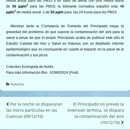
medía anual para las PM10 y un valor de alerta con una media diaria
3
de
50 µg/m
para las PM10, la tolerante normativa español esta 4
0
3
µg/m
de medía anual y de
50 µg/m
para las 24 horas para las PM10
Mientras tanto la Consejería de Fomento del Principado niega la
gravedad del problema de que supone la contaminación del aire para la
salud a pesar de que el propio Principado acaba de publicar este año el
Estudio Calidad del Aire y Salud en Asturias con un detallado informe
epidemiológico que es concluyente en cuanto el impacto en la salud de la
contaminación y sus picos.
Colectivo Ecologista de Avilés
Para más información tfno. 629892624 (Fruti)
Asturias
Navegación
Por la noche se dispararan
El Principado no prevee la
las micro partículas en las
inversión termica, se dispara
de
Cuencas (09/12/16)
la contaminación del aire
entradas
(10/12/16)