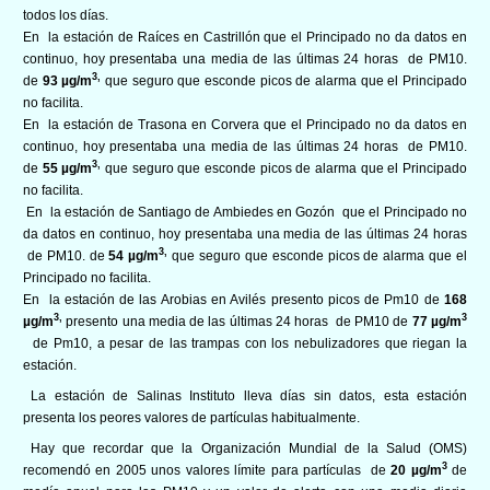
todos los días.
En la estación de Raíces en Castrillón que el Principado no da datos en
continuo, hoy presentaba una media de las últimas 24 horas de PM10.
3,
de
93 µg/m
que seguro que esconde picos de alarma que el Principado
no facilita.
En la estación de Trasona en Corvera que el Principado no da datos en
continuo, hoy presentaba una media de las últimas 24 horas de PM10.
3,
de
55 µg/m
que seguro que esconde picos de alarma que el Principado
no facilita.
En la estación de Santiago de Ambiedes en Gozón que el Principado no
da datos en continuo, hoy presentaba una media de las últimas 24 horas
3,
de PM10. de
54 µg/m
que seguro que esconde picos de alarma que el
Principado no facilita.
En la estación de las Arobias en Avilés presento picos de Pm10 de
168
3,
3
µg/m
presento una media de las últimas 24 horas de PM10 de
77 µg/m
de Pm10, a pesar de las
trampas con los nebulizadores que riegan la
estación.
La estación de Salinas Instituto lleva días sin datos, esta estación
presenta los peores valores de partículas habitualmente.
Hay que recordar que la Organización Mundial de la Salud (OMS)
3
recomendó en 2005 unos valores límite para partículas de
20 µg/m
de