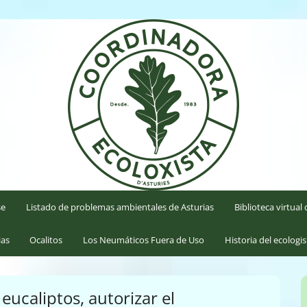
'Asturies
se
Listado de problemas ambientales de Asturias
Biblioteca virtua
ias
Ocalitos
Los Neumáticos Fuera de Uso
Historia del ecologi
eucaliptos, autorizar el