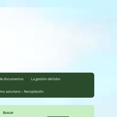
l de documentos
La gestión del lobo
smo asturiano – Recopilación
Buscar