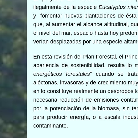
ilegalmente de la especie
Eucalyptus
nite
y
fomentar nuevas plantaciones de ésta y
que, al aumentar el alcance altitudinal, q
el nivel del mar, espacio hasta hoy predo
verían desplazadas por una especie altam
En esta revisión del Plan Forestal, el Prin
apariencia de sostenibilidad, resulta l
”
energéticos forestales
cuando se trat
alóctonas, invasoras y de crecimiento muy
en lo constituye realmente un despropósito
necesaria reducción de emisiones contam
por la potenciación de la biomasa, sin t
para producir energía, o a escala indust
contaminante.