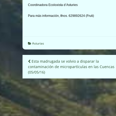
Coordinadora Ecoloxista d’Asturies
Para más información, tfnos. 629892624 (Fruti)
Asturias
Navegación
Esta madrugada se volvio a disparar la
contaminación de micropartículas en las Cuencas
de
(05/05/16)
entradas