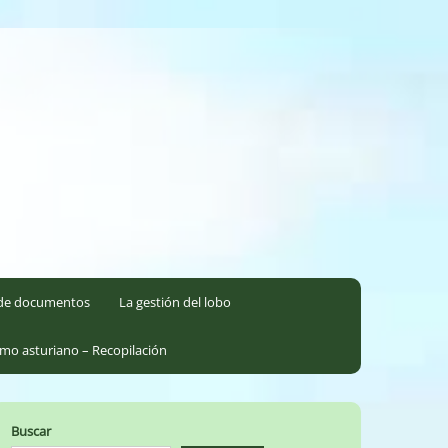
l de documentos
La gestión del lobo
smo asturiano – Recopilación
Buscar