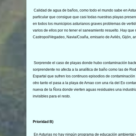
Calidad de agua de baños, como todo el mundo sabe en Asturias
particular que consigue que casi todas nuestras playas prese
en todos los municipios asturianos graves problemas de vert
varios de ellos por no tener el saneamiento resuelto. Hay qu
Castropol/Vegadeo, Navia/Coaña, emisario de Avilés, Gijón, am
Sorprende el caso de playas donde hubo contaminación bacte
sorprendente no afecta a la analítica de baño como las de Rodi
Espartal que sufren los continuos episodios de contaminación de
otro tanto el pasa a la playa de Arnao con una ría del Eo con
nueva de la Ñora donde vierten aguas residuales una industri
invisibles para el resto.
Prioridad B)
En Asturias no hay ningún programa de educación ambiental e