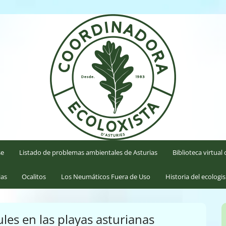
'Asturies
se
Listado de problemas ambientales de Asturias
Biblioteca virtua
ias
Ocalitos
Los Neumáticos Fuera de Uso
Historia del ecologi
les en las playas asturianas