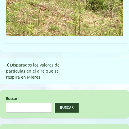
Navegación
Disparados los valores de
particulas en el aire que se
de
respira en Mieres
entradas
Buscar
BUSCAR