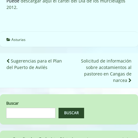
Puede
descargar aquí el cartel del Día de los murciélagos
2012
.
Asturias
Navegación
Sugerencias para el Plan
Solicitud de información
del Puerto de Avilés
sobre acotamientos al
de
pastoreo en Cangas de
entradas
narcea
Buscar
BUSCAR