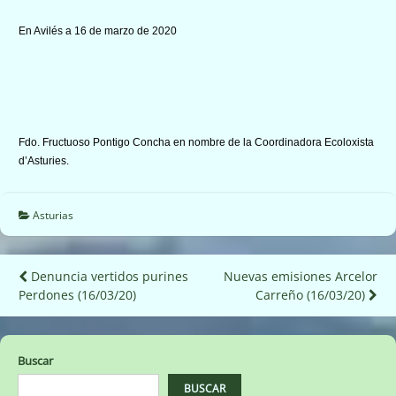
En Avilés a 16 de marzo de 2020
Fdo. Fructuoso Pontigo Concha en nombre de la Coordinadora Ecoloxista
d’Asturies.
Asturias
Navegación
Denuncia vertidos purines
Nuevas emisiones Arcelor
Perdones (16/03/20)
Carreño (16/03/20)
de
entradas
Buscar
BUSCAR