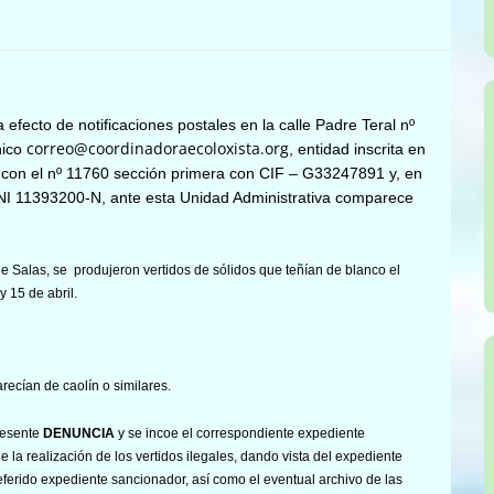
 efecto de notificaciones postales en la calle Padre Teral nº
correo@coordinadoraecoloxista.org
nico
, entidad inscrita en
as con el nº 11760 sección primera con CIF – G33247891 y, en
NI 11393200-N, ante esta Unidad Administrativa comparece
e Salas, se produjeron vertidos de sólidos que teñían de blanco el
y 15 de abril.
ecían de caolín o similares.
resente
DENUNCIA
y se incoe el correspondiente expediente
la realización de los vertidos ilegales, dando vista del expediente
eferido expediente sancionador, así como el eventual archivo de las