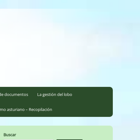
l de documentos
La gestión del lobo
smo asturiano – Recopilación
Buscar