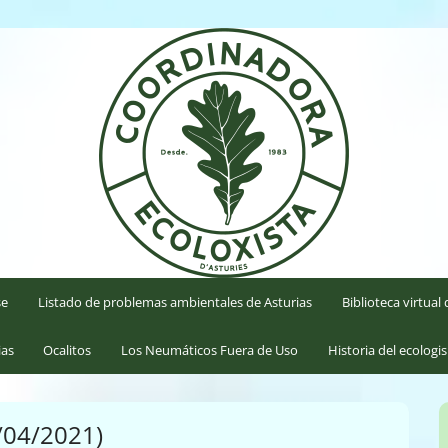
'Asturies
se
Listado de problemas ambientales de Asturias
Biblioteca virtua
ias
Ocalitos
Los Neumáticos Fuera de Uso
Historia del ecologi
/04/2021)