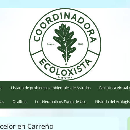
'Asturies
se
Listado de problemas ambientales de Asturias
Biblioteca virtua
ias
Ocalitos
Los Neumáticos Fuera de Uso
Historia del ecologi
celor en Carreño