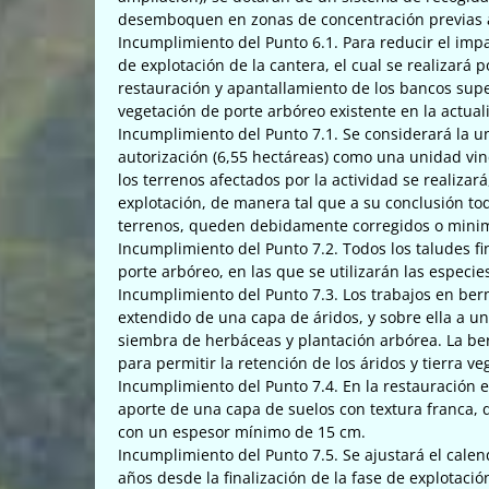
desemboquen en zonas de concentración previas a
Incumplimiento del Punto 6.1. Para reducir el impa
de explotación de la cantera, el cual se realizará 
restauración y apantallamiento de los bancos sup
vegetación de porte arbóreo existente en la actuali
Incumplimiento del Punto 7.1. Se considerará la un
autorización (6,55 hectáreas) como una unidad vin
los terrenos afectados por la actividad se realizar
explotación, de manera tal que a su conclusión tod
terrenos, queden debidamente corregidos o mini
Incumplimiento del Punto 7.2. Todos los taludes f
porte arbóreo, en las que se utilizarán las espec
Incumplimiento del Punto 7.3. Los trabajos en b
extendido de una capa de áridos, y sobre ella a un
siembra de herbáceas y plantación arbórea. La berm
para permitir la retención de los áridos y tierra ve
Incumplimiento del Punto 7.4. En la restauración 
aporte de una capa de suelos con textura franca, 
con un espesor mínimo de 15 cm.
Incumplimiento del Punto 7.5. Se ajustará el calen
años desde la finalización de la fase de explotació