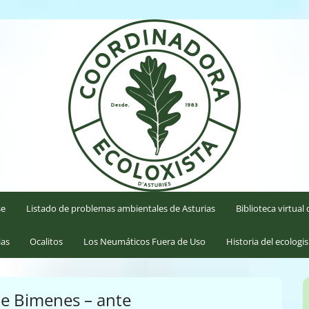
'Asturies
se
Listado de problemas ambientales de Asturias
Biblioteca virtua
ias
Ocalitos
Los Neumáticos Fuera de Uso
Historia del ecologi
de Bimenes – ante