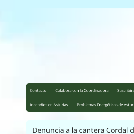
Saltar
al
Coordinadora Ecoloxista d
contenido
Contacto
Colabora con la Coordinadora
Suscribir
Incendios en Asturias
Problemas Energéticos de Astur
Denuncia a la cantera Cordal 