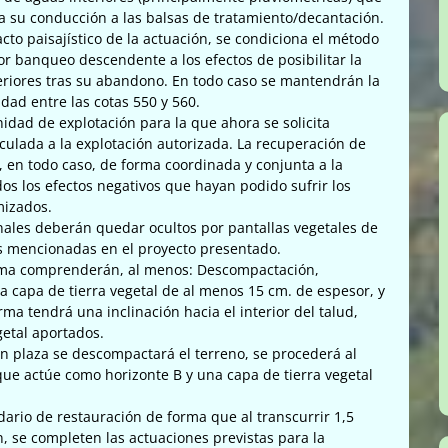
 su conducción a las balsas de tratamiento/decantación.
cto paisajístico de la actuación, se condiciona el método
por banqueo descendente a los efectos de posibilitar la
eriores tras su abandono. En todo caso se mantendrán la
dad entre las cotas 550 y 560.
idad de explotación para la que ahora se solicita
culada a la explotación autorizada. La recuperación de
á, en todo caso, de forma coordinada y conjunta a la
os los efectos negativos que hayan podido sufrir los
mizados.
inales deberán quedar ocultos por pantallas vegetales de
ies mencionadas en el proyecto presentado.
erma comprenderán, al menos: Descompactación,
a capa de tierra vegetal de al menos 15 cm. de espesor, y
a tendrá una inclinación hacia el interior del talud,
getal aportados.
en plaza se descompactará el terreno, se procederá al
que actúe como horizonte B y una capa de tierra vegetal
dario de restauración de forma que al transcurrir 1,5
n, se completen las actuaciones previstas para la