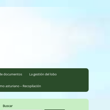
l de documentos
La gestión del lobo
smo asturiano – Recopilación
Buscar