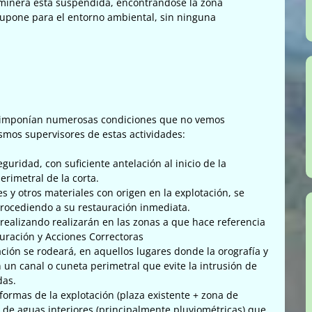
minera esta suspendida, encontrándose la zona
supone para el entorno ambiental, sin ninguna
l, imponían numerosas condiciones que no vemos
smos supervisores de estas actividades:
guridad, con suficiente antelación al inicio de la
erimetral de la corta.
es y otros materiales con origen en la explotación, se
procediendo a su restauración inmediata.
 realizando realizarán en las zonas a que hace referencia
uración y Acciones Correctoras
ación se rodeará, en aquellos lugares donde la orografía y
 un canal o cuneta perimetral que evite la intrusión de
das.
formas de la explotación (plaza existente + zona de
 de aguas interiores (principalmente pluviométricas) que