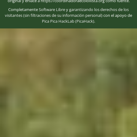
original y enlace a https://coordinadoraecoloxista.org como fuente.
Completamente
Software Libre
y
garantizando los derechos de los
visitantes (sin filtraciones de su información personal)
con el apoyo de
Pica Pica HackLab (PicaHack)
.