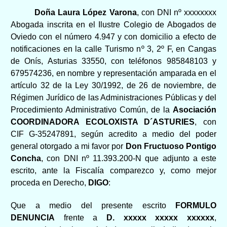
Doña Laura López Varona
, con DNI nº xxxxxxxx
Abogada inscrita en el Ilustre Colegio de Abogados de
Oviedo con el número 4.947 y con domicilio a efecto de
notificaciones en la calle Turismo nº 3, 2º F, en Cangas
de Onís, Asturias 33550, con teléfonos 985848103 y
679574236, en nombre y representación amparada en el
artículo 32 de la Ley 30/1992, de 26 de noviembre, de
Régimen Jurídico de las Administraciones Públicas y del
Procedimiento Administrativo Común, de la
Asociación
COORDINADORA ECOLOXISTA D´ASTURIES
, con
CIF G-35247891, según acredito a medio del poder
general otorgado a mi favor por
Don Fructuoso Pontigo
Concha
, con DNI nº 11.393.200-N que adjunto a este
escrito, ante la Fiscalía comparezco y, como mejor
proceda en Derecho,
DIGO
:
Que a medio del presente escrito
FORMULO
DENUNCIA
frente a
D. xxxxx xxxxx xxxxxx
,