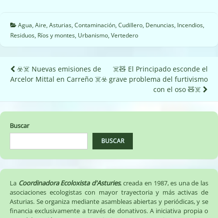
Agua
,
Aire
,
Asturias
,
Contaminación
,
Cudillero
,
Denuncias
,
Incendios
,
Residuos
,
Ríos y montes
,
Urbanismo
,
Vertedero
Navegación
☣️☠️ Nuevas emisiones de
☠️🧸 El Principado esconde el
Arcelor Mittal en Carreño ☠️☣️
grave problema del furtivismo
de
con el oso 🧸☠️
entradas
Buscar
BUSCAR
La
Coordinadora Ecoloxista d'Asturies
, creada en 1987, es una de las
asociaciones ecologistas con mayor trayectoria y más activas de
Asturias. Se organiza mediante asambleas abiertas y periódicas, y se
financia exclusivamente a través de donativos. A iniciativa propia o