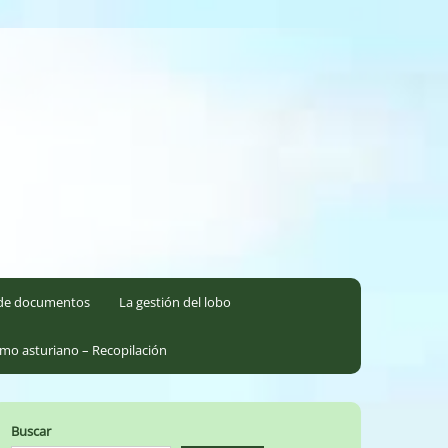
l de documentos
La gestión del lobo
smo asturiano – Recopilación
Buscar