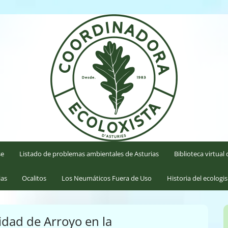
'Asturies
se
Listado de problemas ambientales de Asturias
Biblioteca virtua
ias
Ocalitos
Los Neumáticos Fuera de Uso
Historia del ecologi
lidad de Arroyo en la