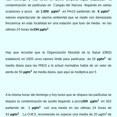
contaminación de partículas en Cangas del Narcea llegando en varias
3
3
ocasiones a picos de
1.000 µg/m
en Pm10 partiendo de
6
µg/m
valores espectacular de alarma ambiental que se repite con demasiada
frecuencia en esta localidad en una estación que tuvo de media en las
3
ultimas 24 horas de
294
µg/m
Hay que recordar que la Organización Mundial de la Salud (OMS)
3
estableció en 2005 unos valores límite para partículas de 20
µg/m
de
medía diaria para las PM10 y la actual normativa habla de un valor de
3
alerta de 50
µg/m
de medía diaria, que aquí se multiplica por 5 .
A la misma horas del domingo y hoy lunes que se disparo las partículas se
3
disparo la contaminación de azufre llegando a picos
269 µg/m
en S02
3
partiendo de 3
µg/m
con una media en las ultimas 24 horas de
3
3
43
µg/m
.
La O.M.S. recomienda no superar una media de 20 µg/m
de