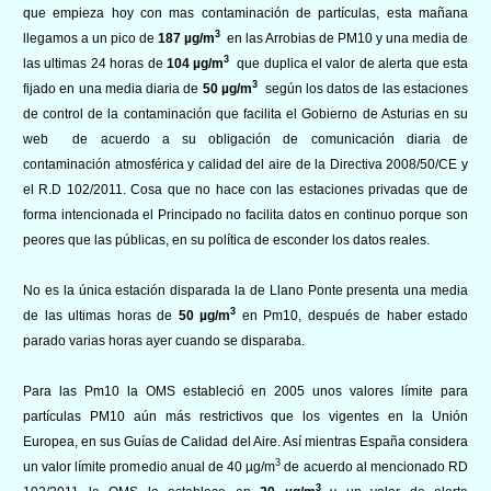
que empieza hoy con mas contaminación de partículas, esta mañana
3
llegamos a un pico de
187
µg/m
en las Arrobias de PM10 y una media de
3
las ultimas 24 horas de
104
µg/m
que duplica el valor de alerta que esta
3
fijado en una media diaria de
50 µg/m
según los datos de las estaciones
de control de la contaminación que facilita el Gobierno de Asturias en su
web
de acuerdo a su obligación de comunicación diaria de
contaminación atmosférica y calidad del aire de la Directiva 2008/50/CE y
el R.D 102/2011. Cosa que no hace con las estaciones privadas que de
forma intencionada el Principado no facilita datos en continuo porque son
peores que las públicas, en su política de esconder los datos reales.
No es la única estación disparada la de Llano Ponte presenta una media
3
de las ultimas horas de
50 µg/m
en Pm10, después de haber estado
parado varias horas ayer cuando se disparaba.
Para las Pm10 la OMS estableció en 2005 unos valores límite para
partículas PM10 aún más restrictivos que los vigentes en la Unión
Europea, en sus Guías de Calidad del Aire. Así mientras España considera
3
un valor límite promedio anual de 40 µg/m
de acuerdo al mencionado RD
3