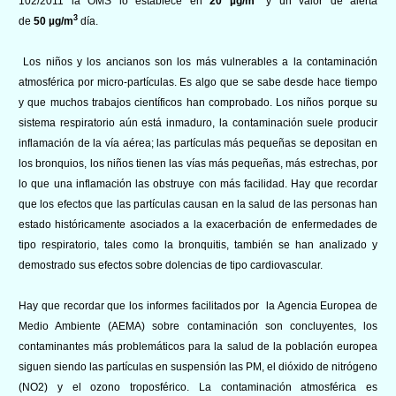
102/2011 la OMS lo establece en
20 µg/m
y un valor de alerta
3
de
50 µg/m
día.
Los niños y los ancianos son los más vulnerables a la contaminación
atmosférica por micro-partículas. Es algo que se sabe desde hace tiempo
y que muchos trabajos científicos han comprobado. Los niños porque su
sistema respiratorio aún está inmaduro, la contaminación suele producir
inflamación de la vía aérea; las partículas más pequeñas se depositan en
los bronquios, los niños tienen las vías más pequeñas, más estrechas, por
lo que una inflamación las obstruye con más facilidad. Hay que recordar
que los efectos que las partículas causan en la salud de las personas han
estado históricamente asociados a la exacerbación de enfermedades de
tipo respiratorio, tales como la bronquitis, también se han analizado y
demostrado sus efectos sobre dolencias de tipo cardiovascular.
Hay que recordar que los informes facilitados por la Agencia Europea de
Medio Ambiente (AEMA) sobre contaminación son concluyentes, los
contaminantes más problemáticos para la salud de la población europea
siguen siendo las partículas en suspensión las PM, el dióxido de nitrógeno
(NO2) y el ozono troposférico. La contaminación atmosférica es