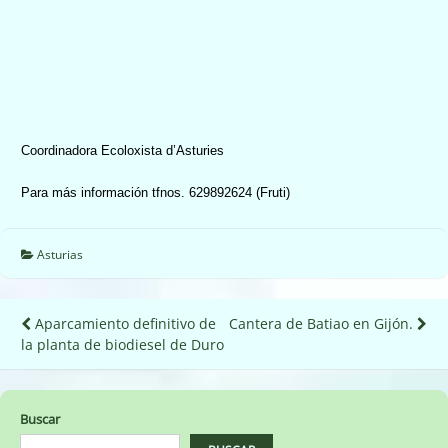
Coordinadora Ecoloxista d’Asturies
Para más información tfnos. 629892624 (Fruti)
Asturias
Navegación
Aparcamiento definitivo de
Cantera de Batiao en Gijón.
la planta de biodiesel de Duro
de
entradas
Buscar