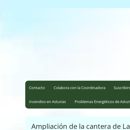
Saltar
al
Coordinadora Ecoloxista d
contenido
Contacto
Colabora con la Coordinadora
Suscribir
Incendios en Asturias
Problemas Energéticos de Astur
Ampliación de la cantera de La