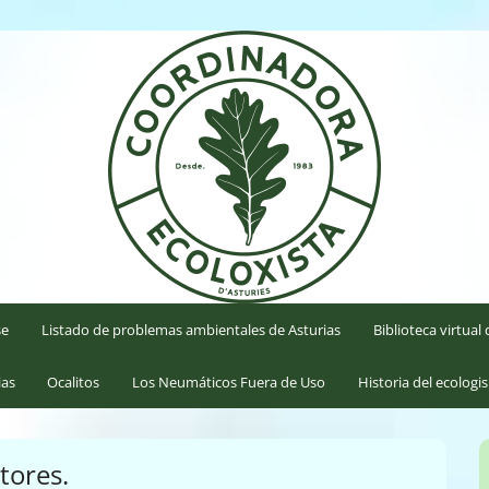
'Asturies
se
Listado de problemas ambientales de Asturias
Biblioteca virtua
ias
Ocalitos
Los Neumáticos Fuera de Uso
Historia del ecologi
tores.