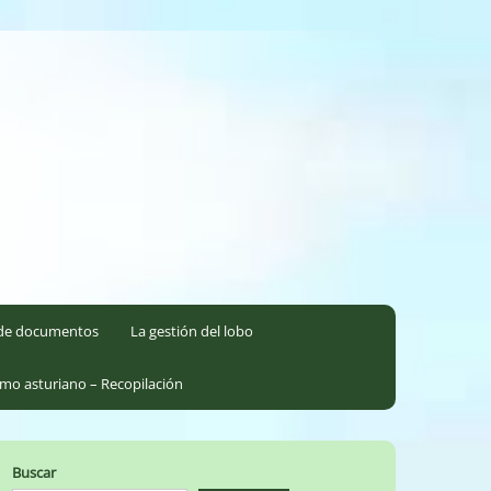
l de documentos
La gestión del lobo
smo asturiano – Recopilación
Buscar