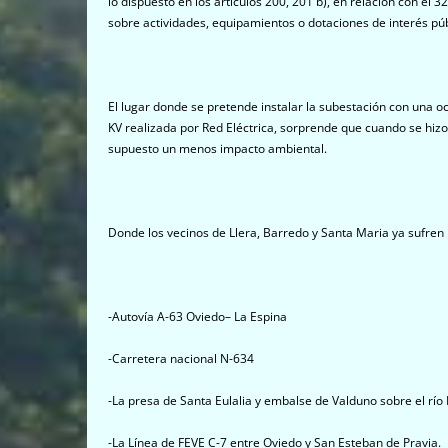
lo dispuesto en los artículos 200, 201 b), en relación con e
sobre actividades, equipamientos o dotaciones de interés púb
El lugar donde se pretende instalar la subestación con una o
KV realizada por Red Eléctrica, sorprende que cuando se hiz
supuesto un menos impacto ambiental.
Donde los vecinos de Llera, Barredo y Santa Maria ya sufren
-Autovía A-63 Oviedo– La Espina
-Carretera nacional N-634
-La presa de Santa Eulalia y embalse de Valduno sobre el río
-La Línea de FEVE C-7 entre Oviedo y San Esteban de Pravia.