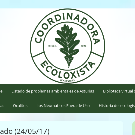
'Asturies
se
Listado de problemas ambientales de Asturias
Biblioteca virtua
ias
Ocalitos
Los Neumáticos Fuera de Uso
Historia del ecologi
ado (24/05/17)