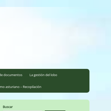
l de documentos
La gestión del lobo
smo asturiano – Recopilación
Buscar