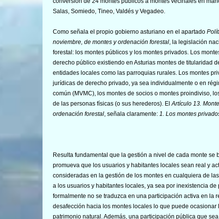
conversión de 24 montes públicos a montes vecinales en mano 
Salas, Somiedo, Tineo, Valdés y Vegadeo.
Como señala el propio gobierno asturiano en el apartado
Polí
noviembre, de montes y ordenación forestal
, la legislación n
forestal: los montes públicos y los montes privados. Los monte
derecho público existiendo en Asturias montes de titularidad 
entidades locales como las parroquias rurales. Los montes priv
jurídicas de derecho privado, ya sea individualmente o en r
común (MVMC), los montes de socios o montes proindiviso, los 
de las personas físicas (o sus herederos). El
Artículo 13. Mont
ordenación forestal
, señala claramente:
1. Los montes privados
Resulta fundamental que la gestión a nivel de cada monte se b
promueva que los usuarios y habitantes locales sean real y ac
consideradas en la gestión de los montes en cualquiera de las
a los usuarios y habitantes locales, ya sea por inexistencia de
formalmente no se traduzca en una participación activa en la r
desafección hacia los montes locales lo que puede ocasionar l
patrimonio natural. Además, una participación pública que sea