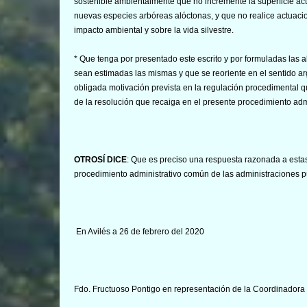
sostenible ambientalmente que no incremente la superficie ac
nuevas especies arbóreas alóctonas, y que no realice actuac
impacto ambiental y sobre la vida silvestre.
* Que tenga por presentado este escrito y por formuladas las 
sean estimadas las mismas y que se reoriente en el sentido 
obligada motivación prevista en la regulación procedimental q
de la resolución que recaiga en el presente procedimiento admi
OTROSÍ DICE
: Que es preciso una respuesta razonada a estas
procedimiento administrativo común de las administraciones púb
En Avilés a 26 de febrero del 2020
Fdo. Fructuoso Pontigo en representación de la Coordinadora 