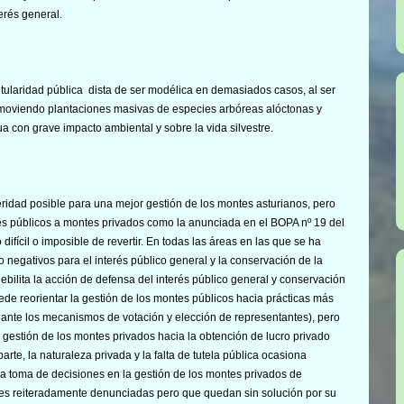
erés general.
 titularidad pública dista de ser modélica en demasiados casos, al ser
moviendo plantaciones masivas de especies arbóreas alóctonas y
 con grave impacto ambiental y sobre la vida silvestre.
ridad posible para una mejor gestión de los montes asturianos, pero
es públicos a montes privados como la anunciada en el BOPA nº 19 del
ifícil o imposible de revertir. En todas las áreas en las que se ha
o negativos para el interés público general y la conservación de la
 debilita la acción de defensa del interés público general y conservación
ede reorientar la gestión de los montes públicos hacia prácticas más
iante los mecanismos de votación y elección de representantes), pero
a gestión de los montes privados hacia la obtención de lucro privado
te, la naturaleza privada y la falta de tutela pública ocasiona
la toma de decisiones en la gestión de los montes privados de
uiles reiteradamente denunciadas pero que quedan sin solución por su