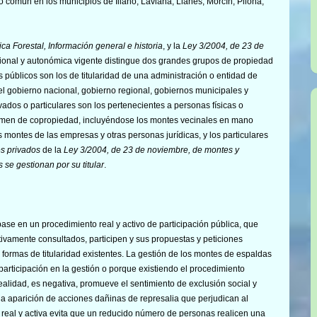
común en los municipios de Illano, Laviana, Llanes, Morcín, Piloña,
tica Forestal, Información general e historia
, y la
Ley 3/2004, de 23 de
acional y autonómica vigente distingue dos grandes grupos de propiedad
s públicos son los de titularidad de una administración o entidad de
del gobierno nacional, gobierno regional, gobiernos municipales y
ados o particulares son los pertenecientes a personas físicas o
égimen de copropiedad, incluyéndose los montes vecinales en mano
montes de las empresas y otras personas jurídicas, y los particulares
es privados
de la
Ley 3/2004, de 23 de noviembre, de montes y
 se gestionan por su titular
.
ase en un procedimiento real y activo de participación pública, que
tivamente consultados, participen y sus propuestas y peticiones
 formas de titularidad existentes. La gestión de los montes de espaldas
 participación en la gestión o porque existiendo el procedimiento
ealidad, es negativa, promueve el sentimiento de exclusión social y
a aparición de acciones dañinas de represalia que perjudican al
 real y activa evita que un reducido número de personas realicen una