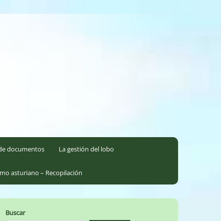
l de documentos
La gestión del lobo
smo asturiano – Recopilación
Buscar