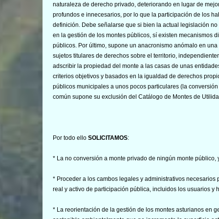
naturaleza de derecho privado, deteriorando en lugar de mejora
profundos e innecesarios, por lo que la participación de los h
definición. Debe señalarse que si bien la actual legislación no 
en la gestión de los montes públicos, sí existen mecanismos d
públicos. Por último, supone un anacronismo anómalo en una
sujetos titulares de derechos sobre el territorio, independien
adscribir la propiedad del monte a las casas de unas entidades 
criterios objetivos y basados en la igualdad de derechos prop
públicos municipales a unos pocos particulares (la conversi
común supone su exclusión del Catálogo de Montes de Utilidad
Por todo ello
SOLICITAMOS
:
* La no conversión a monte privado de ningún monte público, 
* Proceder a los cambos legales y administrativos necesarios
real y activo de participación pública, incluidos los usuarios y 
* La reorientación de la gestión de los montes asturianos en g