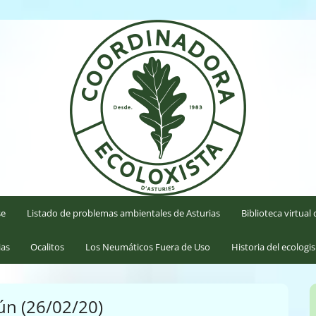
'Asturies
se
Listado de problemas ambientales de Asturias
Biblioteca virtua
ias
Ocalitos
Los Neumáticos Fuera de Uso
Historia del ecologi
n (26/02/20)