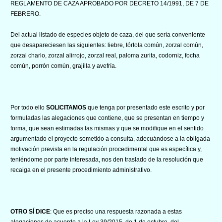
REGLAMENTO DE CAZA APROBADO POR DECRETO 14/1991, DE 7 DE
FEBRERO.
Del actual listado de especies objeto de caza, del que sería conveniente
que desapareciesen las siguientes: liebre, tórtola común, zorzal común,
zorzal charlo, zorzal alirrojo, zorzal real, paloma zurita, codorniz, focha
común, porrón común, grajilla y avefría.
Por todo ello
SOLICITAMOS
que tenga por presentado este escrito y por
formuladas las alegaciones que contiene, que se presentan en tiempo y
forma, que sean estimadas las mismas y que se modifique en el sentido
argumentado el proyecto sometido a consulta, adecuándose a la obligada
motivación prevista en la regulación procedimental que es específica y,
teniéndome por parte interesada, nos den traslado de la resolución que
recaiga en el presente procedimiento administrativo.
OTRO SÍ DICE
: Que es preciso una respuesta razonada a estas
alegaciones de acuerdo a la Ley 39/2015, de 1 de octubre, del