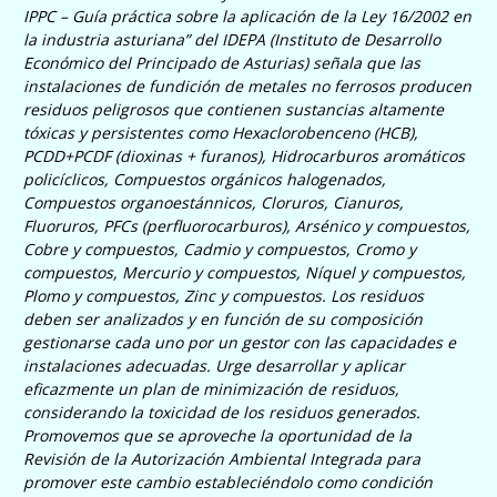
IPPC – Guía práctica sobre la aplicación de la Ley 16/2002 en
la industria asturiana
” del IDEPA (Instituto de Desarrollo
Económico del Principado de Asturias) señala que las
instalaciones
de fundición de metales no ferrosos
producen
residuos peligrosos que contienen sustancias altamente
tóxicas y persistentes como
Hexaclorobenceno (HCB),
PCDD+PCDF (dioxinas + furanos), Hidrocarburos aromáticos
policíclicos, Compuestos orgánicos halogenados,
Compuestos organoestánnicos, Cloruros, Cianuros,
Fluoruros, PFCs (perfluorocarburos), Arsénico y compuestos,
Cobre y compuestos, Cadmio y compuestos, Cromo y
compuestos, Mercurio y compuestos, Níquel y compuestos,
Plomo y compuestos, Zinc y compuestos
. Los residuos
deben ser analizados y en función de su composición
gestionarse cada uno por un gestor con las capacidades e
instalaciones adecuadas. Urge desarrollar y aplicar
eficazmente un plan de minimización de residuos,
considerando la toxicidad de los residuos generados.
P
romovemos que se aproveche la oportunidad de la
Revisión de la Autorización Ambiental Integrada para
promover este cambio estableciéndolo como condición