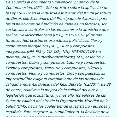
De acuerdo al documento “
Prevención y Control de la
Contaminación. IPPC – Guía práctica sobre la aplicación de
la Ley 16/2002 en la industria asturiana
” del IDEPA (Instituto
de Desarrollo Económico del Principado de Asturias), para
las instalaciones
de fundición de metales no ferrosos
, son
sustancias a controlar en las emisiones a la atmósfera que
realice:
Hexaclorobenceno (HCB), PCDD+PCDF (dioxinas +
furanos), Hidrocarburos aromáticos policíclicos, Cloro y
compuestos inorgánicos (HCL), Flúor y compuestos
inorgánicos (HF), PM
, CO, CO
, NH
, NMVOC (COV sin
10
2
3
metano), NO
, PFCs (perfluorocarburos), SO
, Arsénico y
2
2
compuestos, Cobre y compuestos, Cadmio y compuestos,
Cromo y compuestos, Mercurio y compuestos, Níquel y
compuestos, Plomo y compuestos, Zinc y compuestos
.
Es
imprescindible exigir el c
umplimiento de las normas de
calidad ambiental (
Anexo I
del
Real Decreto 102/2011, de 28
de enero, relativo a la mejora de la calidad del aire
o
legislación que lo sustituya) y, más allá, los valores de las
Guías de calidad del aire
de la Organización Mundial de la
Salud (OMS) hacia los cuales tiende la legislación europea y
española. Para asegurar su cumplimiento, la Revisión de la