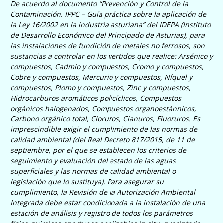
De acuerdo al documento “
Prevención y Control de la
Contaminación. IPPC – Guía práctica sobre la aplicación de
la Ley 16/2002 en la industria asturiana
” del IDEPA (Instituto
de Desarrollo Económico del Principado de Asturias), para
las instalaciones
de fundición de metales no ferrosos
, son
sustancias a controlar en los vertidos que realice:
Arsénico y
compuestos, Cadmio y compuestos, Cromo y compuestos,
Cobre y compuestos, Mercurio y compuestos, Níquel y
compuestos, Plomo y compuestos, Zinc y compuestos,
Hidrocarburos aromáticos policíclicos, Compuestos
orgánicos halogenados, Compuestos organoestánnicos,
Carbono orgánico total, Cloruros, Cianuros, Fluoruros
.
Es
imprescindible exigir el c
umplimiento de las normas de
calidad ambiental (del
Real Decreto 817/2015, de 11 de
septiembre, por el que se establecen los criterios de
seguimiento y evaluación del estado de las aguas
superficiales y las normas de calidad ambiental
o
legislación que lo sustituya). Para asegurar su
cumplimiento, la Revisión de la Autorización Ambiental
Integrada debe estar condicionada a la instalación de una
estación de análisis y registro de todos los parámetros