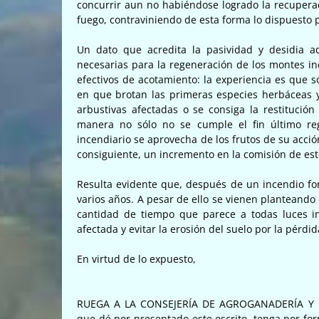
concurrir aun no habiéndose logrado la recupera
fuego, contraviniendo de esta forma lo dispuesto 
Un dato que acredita la pasividad y desidia a
necesarias para la regeneración de los montes in
efectivos de acotamiento: la experiencia es que 
en que brotan las primeras especies herbáceas y
arbustivas afectadas o se consiga la restitución 
manera no sólo no se cumple el fin último re
incendiario se aprovecha de los frutos de su acció
consiguiente, un incremento en la comisión de este
Resulta evidente que, después de un incendio fore
varios años. A pesar de ello se vienen planteando
cantidad de tiempo que parece a todas luces ins
afectada y evitar la erosión del suelo por la pérdid
En virtud de lo expuesto,
RUEGA A LA CONSEJERÍA DE AGROGANADERÍA Y
que dé por presentado este escrito, tenga por fo