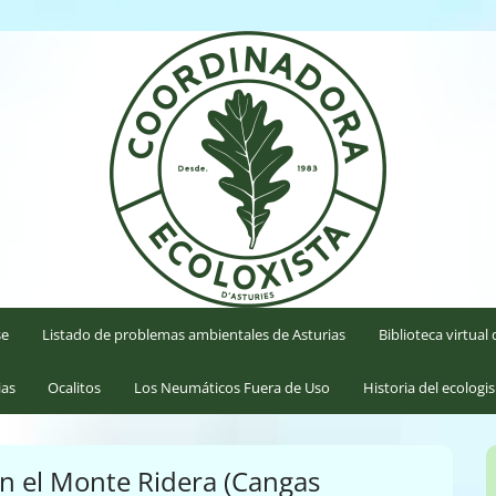
'Asturies
se
Listado de problemas ambientales de Asturias
Biblioteca virtua
ias
Ocalitos
Los Neumáticos Fuera de Uso
Historia del ecologi
en el Monte Ridera (Cangas