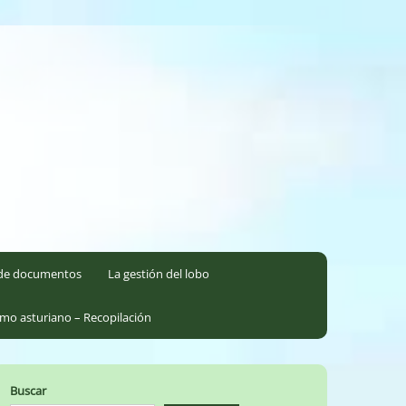
l de documentos
La gestión del lobo
smo asturiano – Recopilación
Buscar