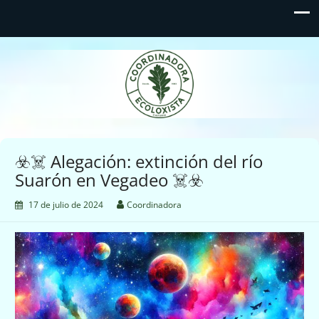
Coordinadora Ecoloxista
d'Asturies
☣️☠️ Alegación: extinción del río
Suarón en Vegadeo ☠️☣️
17 de julio de 2024
Coordinadora