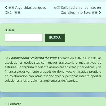
Navegación
☣️☠️ Alguicidas parques
☣️☠️ Solicitud en el banzao en
Xixón ☠️☣️
Casielles – río Esva ☠️☣️
de
entradas
Buscar
BUSCAR
La
Coordinadora Ecoloxista d'Asturies
, creada en 1987, es una de las
asociaciones ecologistas con mayor trayectoria y más activas de
Asturias. Se organiza mediante asambleas abiertas y periódicas, y se
financia exclusivamente a través de donativos. A iniciativa propia o
en colaboración con otras asociaciones y personas intenta aportar
soluciones a los problemas ambientales de Asturias.
Contacto