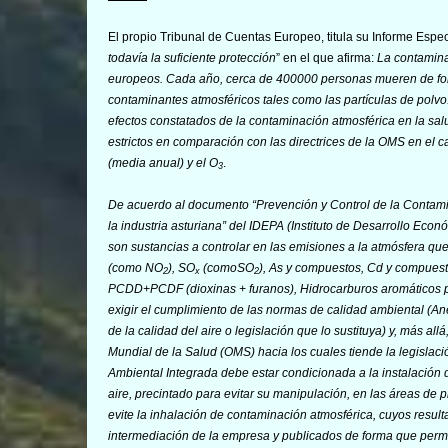
El propio Tribunal de Cuentas Europeo, titula su Informe Especi
todavía la suficiente protección
” en el que afirma:
La contamina
europeos. Cada año, cerca de 400000 personas mueren de for
contaminantes atmosféricos tales como las partículas de polvo
efectos constatados de la contaminación atmosférica en la sa
estrictos en comparación con las directrices de la OMS en el 
(media anual) y el O
.
3
De acuerdo al documento “
Prevención y Control de la Contami
la industria asturiana
” del IDEPA (Instituto de Desarrollo Econ
son sustancias a controlar en las emisiones a la atmósfera qu
(como NO
), SO
(comoSO
), As y compuestos, Cd y compues
2
x
2
PCDD+PCDF (dioxinas + furanos), Hidrocarburos aromáticos po
exigir el c
umplimiento de las normas de calidad ambiental (
An
de la calidad del aire
o legislación que lo sustituya) y, más allá
Mundial de la Salud (OMS) hacia los cuales tiende la legislac
Ambiental Integrada debe estar condicionada a la instalación d
aire, precintado para evitar su manipulación, en las áreas de 
evite la inhalación de contaminación atmosférica, cuyos resul
intermediación de la empresa y publicados de forma que permita