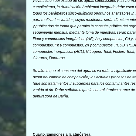
y evaluación del estado de las aguas superficiales y las norm
cumplimiento, la Autorización Ambiental Integrada debe estar c
todos los parámetros físico-químicos oportunos analizables
in 
para realizar los vertidos, cuyos resultados serán directament
y publicados de forma que permita la consulta pública del regis
seguimiento mensual mediante toma de muestras, serán parámetr
Flúor y compuestos inorgánicos (HF), As y compuestos, Cd y 
compuestos, Pb y compuestos, Zn y compuestos, PCDD+PCDF (di
compuestos inorgánicos (HCL), Nitrógeno Total, Fósforo Total,
Cloruros, Fluoruros
.
Se afirma que el consumo del agua se va reducir significativam
pesar del cambio de composición) los actuales procesos de tr
(que son tratamientos insuficientes para los contaminantes r
vertido al río. Debe señalarse que la central térmica carece de
depuradora de Baiña.
Cuarto
. Emisiones a la atmósfera.