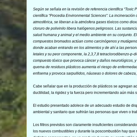
Según se señala en la revisión de referencia científica “
Toxic P
científica “
Procedia Environmental Sciences
”: La incineración
atmosférica, se liberan a la atmósfera gases tóxicos como diox
cloruro de polivinilo libera halógenos peligrosos. Las sustanc
salud humana y animal y el medio ambiente en su conjunto. El p
compuestos bromados actúan como carcinógenos y mutágenos. L
donde acaban entrando en los alimentos y de ahí a las person
letales y su peor componente, la 2,3,7,8 tetraclorodibenzo-
compuesto tóxico que provoca cáncer y daños neurológicos, y per
quema de residuos plásticos aumenta el riesgo de enfermedade
enfisema y provoca sarpullidos, náuseas o dolores de cabeza, 
Cabe señalar que en la producción de plásticos se agregan adi
ductilidad, la rigidez y la fuerza pero incrementando aún más s
El estudio presentado adolece de un adecuado estudio de dispe
ambiental y sanitario que sufrirán las personas que viven o tr
Los filtros previstos son claramente insuficientes considerand
los nuevos combustibles y durante la poscombustión hay que r