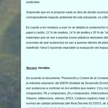
sostenible.
Sorprende que en el proyecto nada se dice de donde va proced
correspondiente impacto ambiental de este transporte, es críti
En cuanto a los residuos a usar no se detalla l
a composición m
papel y cartón, 12 % de madera, 14 % de textiles y 30 % de “otr
materiales que se van a quemar (como plásticos derivados del
concretas de qué sustancias) se van a quemar (dentro de plás
indefinido “otros”) haciendo imposible la evaluación del impact
Tercero
.
Vertidos
.
De acuerdo al documento “
Prevención y Control de la Contami
la industria asturiana
” del IDEPA (Instituto de Desarrollo Econ
son sustancias a controlar en los vertidos que realice: Cd y 
compuestos, Pb y compuestos, Zn y compuestos, Hidrocarburos a
Tolueno, etilbenceno, xilenos, BTEX, Carbono orgánico total, Cl
normas de calidad ambiental (del
Real Decreto 817/2015, de 11