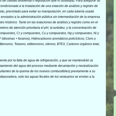
as de calidad ambiental
o legislación que lo sustituya). Para asegurar su
ondicionada a la instalación de una estación de análisis y registro de
situ
, precintado para evitar su manipulación, en cada tubería usada
e enviados a la administración pública sin intermediación de la empresa
tro histórico. Tanto en las estaciones de análisis y registro como en el
os de atención prioritaria el pH, la turbidez, y la concentración de
compuestos, Cr y compuestos, Cu y compuestos, Hg y compuestos, Ni y
oxinas + furanos), Hidrocarburos aromáticos policíclicos, Cloro y
 Benceno, Tolueno, etilbenceno, xilenos, BTEX, Carbono orgánico total,
ente por la falta de agua de refrigeración, y que se mantendrán (a
atamiento del agua del proceso mediante decantación y neutralización
esultantes de la quema de los nuevos combustibles) previamente a su
 depuradora, solo las aguas fecales de los vestuarios se envían a la