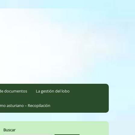
l de documentos
La gestión del lobo
smo asturiano – Recopilación
Buscar