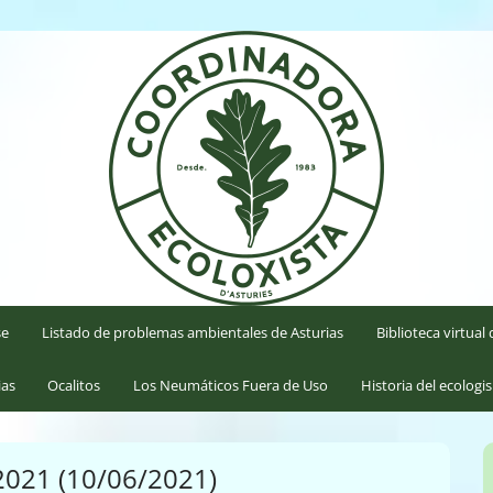
'Asturies
se
Listado de problemas ambientales de Asturias
Biblioteca virtua
ias
Ocalitos
Los Neumáticos Fuera de Uso
Historia del ecologi
2021 (10/06/2021)