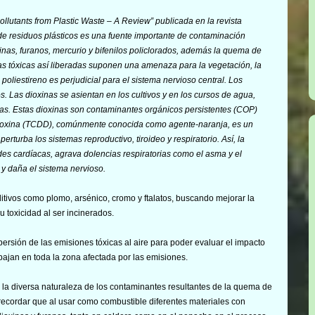
ollutants from Plastic Waste – A Review
” publicada en la revista
 de residuos plásticos es una fuente importante de contaminación
inas, furanos, mercurio y bifenilos policlorados, además la quema de
ias tóxicas así liberadas suponen una amenaza para la vegetación, la
oliestireno es perjudicial para el sistema nervioso central. Los
as dioxinas se asientan en los cultivos y en los cursos de agua,
as. Estas dioxinas son contaminantes orgánicos persistentes (COP)
p-dioxina (TCDD), comúnmente conocida como agente-naranja, es un
turba los sistemas reproductivo, tiroideo y respiratorio. Así, la
s cardíacas, agrava dolencias respiratorias como el asma y el
y daña el sistema nervioso.
tivos como plomo, arsénico, cromo y ftalatos, buscando mejorar la
u toxicidad al ser incinerados.
rsión de las emisiones tóxicas al aire para poder evaluar el impacto
abajan en toda la zona afectada por las emisiones.
o la diversa naturaleza de los contaminantes resultantes de la quema de
ecordar que al usar como combustible diferentes materiales con