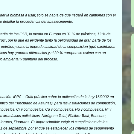
er la biomasa a usar, solo se habla de que llegará en camiones con el
co detallar la procedencia del abastecimiento.
edia de los CSR, la media en Europa es 31 % de plásticos, 13 % de
os”, por lo que es evidente tanto la peligrosidad de gran parte de los
 petróleo) como la impredecibilidad de la composición (qué cantidades
ticos hay grandes diferencias y el 30 % europeo se estima con un
o ambiental y sanitario del proceso.
nación. IPPC – Guía práctica sobre la aplicación de la Ley 16/2002 en
ómico del Principado de Asturias), para las instalaciones de combustión,
compuestos, Cr y compuestos, Cu y compuestos, Hg y compuestos, Ni y
romáticos policíclicos, Nitrógeno Total, Fósforo Total, Benceno,
oruros, Fluoruros. Es imprescindible exigir el c
umplimiento de las
 de septiembre, por el que se establecen los criterios de seguimiento