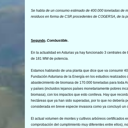
Se habla de un consumo estimado de 400.000 toneladas de ma
residuos en forma de CSR procedentes de COGERSA, de la pla
Segundo
.
Combustible
.
En la actualidad en Asturias ya hay funcionado 3 centrales de
de 181 MW de potencia.
Estamos hablando de una planta que dice que va consumir 400
Fundación Asturiana de la Energía en los estudios realizados 
abastecimiento de biomasa de 170.000 toneladas para toda Astu
y países (incluidos lejanos países monetariamente pobres inca
biomasa), con los impactos que esto conlleva. Hay que recordar 
hectáreas que ya han sido superadas, por lo que no debería 
considerada en breve especie invasora como ya concluyó un co
El actual volumen de montes y cultivos arbóreos certificados en
comprobación del cumplimiento muy diferentes entre ellos), 