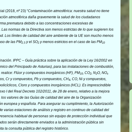
al (2018, nº 23) “
Contaminación atmosférica: nuestra salud no tiene
ción atmosférica daña gravemente la salud de los ciudadanos
ma prematura debido a las concentraciones excesivas de
. Las normas de la Directiva son menos estrictas de lo que sugieren los
lud. Los límites de calidad del aire ambiente de la UE son mucho menos
caso de las PM
y el SO
y menos estrictos en el caso de las PM
2,5
2
10
nación. IPPC – Guía práctica sobre la aplicación de la Ley 16/2002 en
ómico del Principado de Asturias), para las instalaciones de combustión,
e realice: Flúor y compuestos inorgánicos (HF), PM
, CO
, N
O, NO
10
2
2
x
tos, Cr y compuestos, Pb y compuestos, CH
, CO, Ni y compuestos,
4
licíclicos, Cloro y compuestos inorgánicos (HCL). Es imprescindible
exo I
del
Real Decreto 102/2011, de 28 de enero, relativo a la mejora
, los valores de las
Guías de calidad del aire
de la Organización
ión europea y española. Para asegurar su cumplimiento, la Autorización
e varias estaciones de análisis y registro en continuo de calidad del
presencia habitual de personas sin equipo de protección individual que
tados serán directamente enviados a la administración pública sin
 la consulta pública del registro histórico.