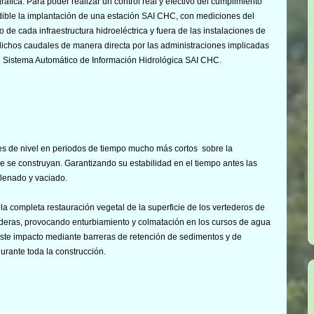
fica. Para poder realizar un control real y efectivo del cumplimiento
ible la implantación de una estación SAI CHC, con mediciones del
de cada infraestructura hidroeléctrica y fuera de las instalaciones de
ichos caudales de manera directa por las administraciones implicadas
del Sistema Automático de Información Hidrológica SAI CHC.
es de nivel en periodos de tiempo mucho más cortos sobre la
ue se construyan. Garantizando su estabilidad en el tiempo antes las
llenado y vaciado.
 la completa restauración vegetal de la superficie de los vertederos de
aderas, provocando enturbiamiento y colmatación en los cursos de agua
este impacto mediante barreras de retención de sedimentos y de
durante toda la construcción.