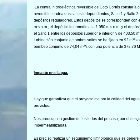
La central hidroeléctrica reversible de Coto Cortés constaría de
reversible tendría dos saltos independientes, Salto 1 y Salto 2
depósitos reguladores. Estos depósitos se corresponden con 
m.s.n.m., el depósito intermedio a la 1.050 m.s.n.m, y el depósi
el Salto 1 entre los depósitos superior e inferior, y de 403,50 
turbinación conjunto de ambos saltos se ha fijado en 92 m³/s
bombeo conjunto de 74,04 m³/s con una potencia de 372,76 
Impacto en el agua.
Hay que garantizar que el proyecto mejora la calidad del agua 
previstos.
Nos preocupa la gestión de los lodos del proceso, por el riesg
impermeabilizadas.
Es preciso realizar un seguimiento limnológico que se genere