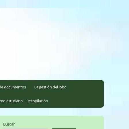
l de documentos
La gestión del lobo
smo asturiano – Recopilación
Buscar