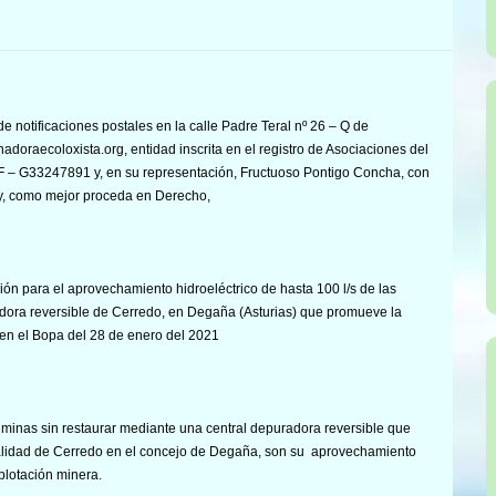
e notificaciones postales en la calle Padre Teral nº 26 – Q de
nadoraecoloxista.org, entidad inscrita en el registro de Asociaciones del
IF – G33247891 y, en su representación, Fructuoso Pontigo Concha, con
y, como mejor proceda en Derecho,
ión para el aprovechamiento hidroeléctrico de hasta 100 l/s de las
adora reversible de Cerredo, en Degaña (Asturias) que promueve la
 el Bopa del 28 de enero del 2021
minas sin restaurar mediante una central depuradora reversible que
ocalidad de Cerredo en el concejo de Degaña, son su aprovechamiento
xplotación minera.