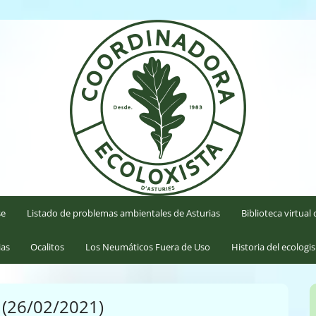
'Asturies
se
Listado de problemas ambientales de Asturias
Biblioteca virtua
ias
Ocalitos
Los Neumáticos Fuera de Uso
Historia del ecologi
s (26/02/2021)