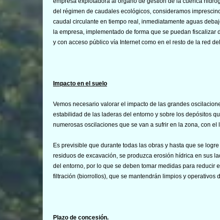
empresa explotadora al órgano de gestión de la cuenca hidrográ
del régimen de caudales ecológicos, consideramos imprescind
caudal circulante en tiempo real, inmediatamente aguas debajo 
la empresa, implementado de forma que se puedan fiscalizar d
y con acceso público vía Internet como en el resto de la red 
Impacto en el suelo
Vemos necesario valorar el impacto de las grandes oscilacion
estabilidad de las laderas del entorno y sobre los depósitos q
numerosas oscilaciones que se van a sufrir en la zona, con el 
Es previsible que durante todas las obras y hasta que se logre
residuos de excavación, se produzca erosión hídrica en sus l
del entorno, por lo que se deben tomar medidas para reducir 
filtración (biorrollos), que se mantendrán limpios y operativos 
Plazo de concesión.