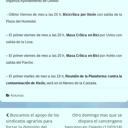
organiza Ayuntamiento de Oviedo
–
Último Viernes de mes a las 20 h,
Bicicrítica
por Xixón
con salida de la
Plaza del Humedal.
–
El primer viernes de mes a las 20 h,
Masa Crítica en Bici
por Uvieu con
salida de la Losa.
– El primer viernes de mes a las 20 h,
Masa Crítica en Bici
por Avilés con
salida del Parche.
– El primer martes de mes a las 19 h,
Reunión de la Plataforma contra la
contaminación de Xixón,
será en el Ateneo de la Calzada.
Asturias
Navegación
Buscamos el apoyo de los
Otro domingo mas que se
sindicatos agrarios para
dispara el cancerigeno
de
forzar la dimisión del
benceno en Oviedo (12/03/18)