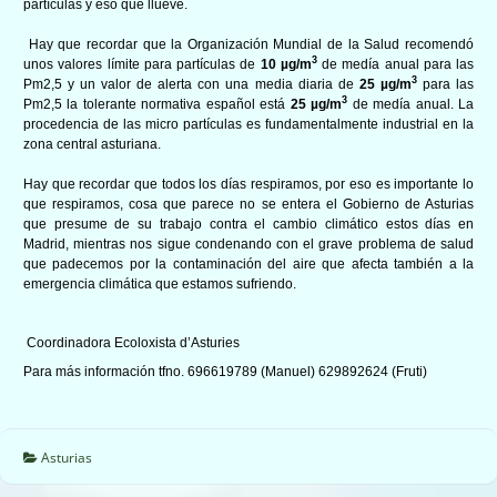
partículas y eso que llueve.
Hay que recordar que la Organización Mundial de la Salud recomendó
3
unos valores límite para partículas de
10 µg/m
de medía anual para las
3
Pm2,5 y un valor de alerta con una media diaria de
25 µg/m
para las
3
Pm2,5 la tolerante normativa español está
25 µg/m
de medía anual. La
procedencia de las micro partículas es fundamentalmente industrial en la
zona central asturiana.
Hay que recordar que todos los días respiramos, por eso es importante lo
que respiramos, cosa que parece no se entera el Gobierno de Asturias
que presume de su trabajo contra el cambio climático estos días en
Madrid, mientras nos sigue condenando con el grave problema de salud
que padecemos por la contaminación del aire que afecta también a la
emergencia climática que estamos sufriendo.
Coordinadora Ecoloxista d’Asturies
Para más información tfno. 696619789 (Manuel) 629892624 (Fruti)
Asturias