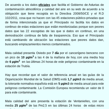
De acuerdo a los datos
oficiales
que
facilita el Gobierno de Asturias de
contami
nación atmosférica y calidad del aire en su web de acuerdo a la
obligación que tiene recogida en la Directiva 2008/50/CE y el R.D
102/2011, cosa que no hacen con las 45 estaciones público-privadas que
de forma intencionada ya que el Principado no facilita los datos en
continuo de estas estaciones que están monitorizadas porque son peores
datos que las 22 escogidas de las que si datos en continuo, en una
demostración continua de falta de trasparencia. Eso que el Principado
está cambiando de ubicación las estaciones que peores datos dan,
buscando emplazamientos menos contaminados.
Mala calidad presenta Oviedo por
7 día
por el cancerígeno benceno con
3
un pico de
10
µg/m
a las 4 de la mañana de hoy, con una media hoy
3
de
6
µg/m
en las últimas 24 horas de este peligroso contaminante en la
estación de Trubía.
Hay que recordar que el valor de referencia anual en las guías de la
Organización Mundial de la Salud (OMS) está
1,7
µg/m3
de media anual,
la tolerante normativa española está en
5
µg/m3
de media anual para este
peligroso contaminante. La Comisión Europea recomienda un valor de 0
para este contaminante.
Mala calidad del aire presenta la estación de Ventanielles, con una
3
media
25
µg/m
de las Pm2,5 en las últimas 24 horas de estas micro